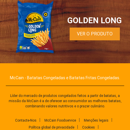
GOLDEN LONG
VER O PRODUTO
McCain - Batatas Congeladas e Batatas Fritas Congeladas.
Líder do mercado de produtos congelados feitos a partir de batatas, a
missão da McCain é a de oferecer ao consumidor as melhores batatas,
combinando valores nutritivos e o prazer culinário.
Contacte-Nos
McCain Foodservice
Menções legais
Política global de privacidade
Cookies